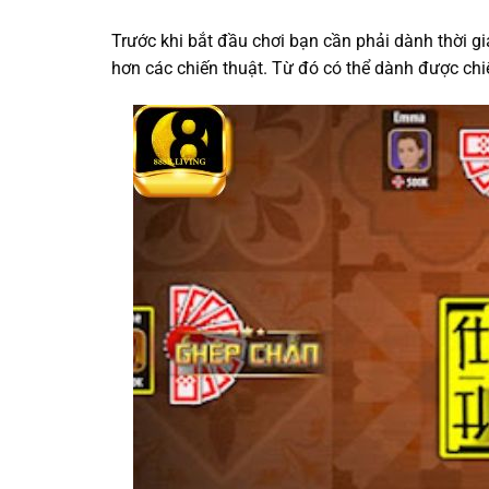
Trước khi bắt đầu chơi bạn cần phải dành thời g
hơn các chiến thuật. Từ đó có thể dành được chi