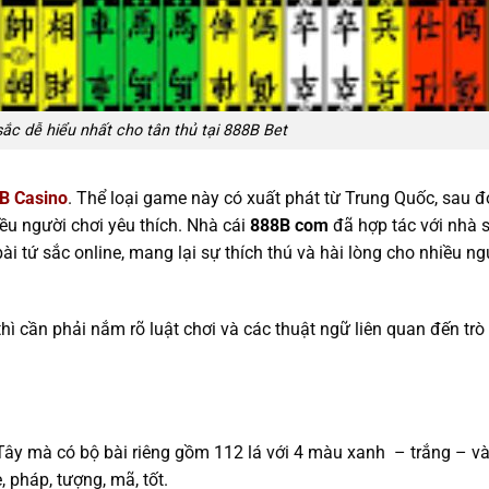
sắc dễ hiểu nhất cho tân thủ tại 888B Bet
B Casino
. Thể loại game này có xuất phát từ Trung Quốc, sau đ
ều người chơi yêu thích. Nhà cái
888B com
đã hợp tác với nhà 
ài tứ sắc online, mang lại sự thích thú và hài lòng cho nhiều ng
hì cần phải nắm rõ luật chơi và các thuật ngữ liên quan đến trò
i Tây mà có bộ bài riêng gồm 112 lá với 4 màu xanh – trắng – v
 pháp, tượng, mã, tốt.