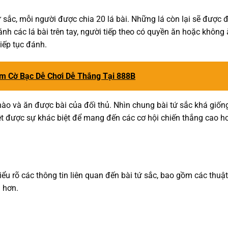
 sắc, mỗi người được chia 20 lá bài. Những lá còn lại sẽ được 
nh các lá bài trên tay, người tiếp theo có quyền ăn hoặc không 
tiếp tục đánh.
m Cờ Bạc Dễ Chơi Dễ Thắng Tại 888B
nào và ăn được bài của đối thủ. Nhìn chung bài tứ sắc khá giốn
ệt được sự khác biệt để mang đến các cơ hội chiến thắng cao h
iểu rõ các thông tin liên quan đến bài tứ sắc, bao gồm các thuậ
n hơn.