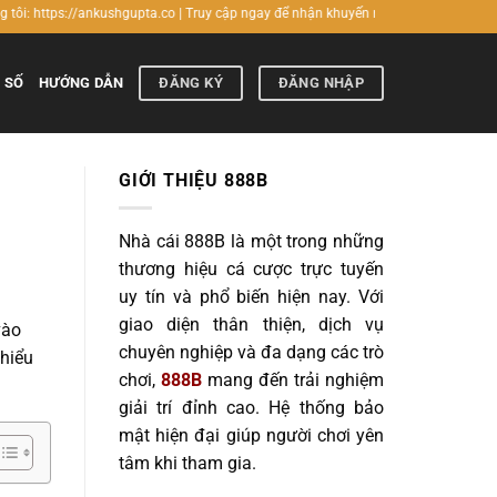
ushgupta.co | Truy cập ngay để nhận khuyến mãi +1888K Free.
ĐĂNG KÝ
ĐĂNG NHẬP
 SỐ
HƯỚNG DẪN
GIỚI THIỆU 888B
Nhà cái 888B là một trong những
thương hiệu cá cược trực tuyến
uy tín và phổ biến hiện nay. Với
giao diện thân thiện, dịch vụ
vào
chuyên nghiệp và đa dạng các trò
 hiểu
chơi,
888B
mang đến trải nghiệm
giải trí đỉnh cao. Hệ thống bảo
mật hiện đại giúp người chơi yên
tâm khi tham gia.