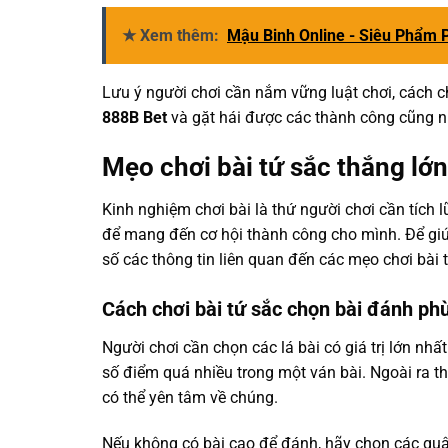
★ Xem thêm:
Mậu Binh Online - Siêu Phẩm 
Lưu ý người chơi cần nắm vững luật chơi, cách c
888B Bet
và gặt hái được các thành công cũng 
Mẹo chơi bài tứ sắc thắng lớn
Kinh nghiệm chơi bài là thứ người chơi cần tích 
để mang đến cơ hội thành công cho mình. Để giúp
số các thông tin liên quan đến các mẹo chơi bài
Cách chơi bài tứ sắc chọn bài đánh ph
Người chơi cần chọn các lá bài có giá trị lớn nh
số điểm quá nhiều trong một ván bài. Ngoài ra th
có thể yên tâm về chúng.
Nếu không có bài cao để đánh, hãy chọn các qu