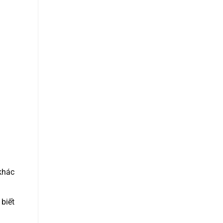
 khác
biết