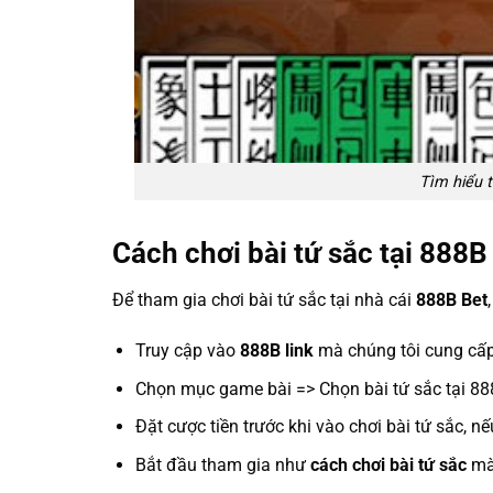
Tìm hiểu t
Cách chơi bài tứ sắc tại 888B
Để tham gia chơi bài tứ sắc tại nhà cái
888B Bet
Truy cập vào
888B link
mà chúng tôi cung cấ
Chọn mục game bài => Chọn bài tứ sắc tại 8
Đặt cược tiền trước khi vào chơi bài tứ sắc, 
Bắt đầu tham gia như
cách chơi bài tứ sắc
mà 