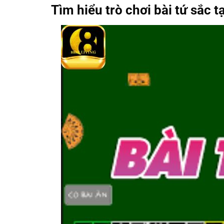
Tìm hiểu trò chơi bài tứ sắc 