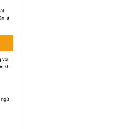
đặt
ăn lá
g với
ơn khi
t ngữ