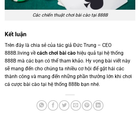
Các chiến thuật chơi bài cào tại 888B
Kết luận
Trên đây là chia sẻ của tác giả Đức Trung – CEO
888B.living về
cách chơi bài cào
hiệu quả tại hệ thống
888B mà các bạn có thể tham khảo. Hy vọng bài viết này
sẽ mang đến cho chúng ta nhiều cơ hội để gặt hái các
thành công và mang đến những phần thưởng lớn khi chơi
cá cược bài cào tại hệ thống 888b bạn nhé.