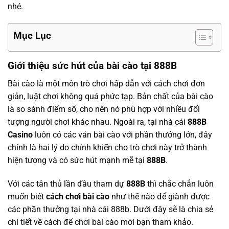
nhé.
Mục Lục
Giới thiệu sức hút của bài cào tại 888B
Bài cào là một môn trò chơi hấp dẫn với cách chơi đơn
giản, luật chơi không quá phức tạp. Bản chất của bài cào
là so sánh điểm số, cho nên nó phù hợp với nhiều đối
tượng người chơi khác nhau. Ngoài ra, tại nhà cái
888B
Casino
luôn có các ván bài cào với phần thưởng lớn, đây
chính là hai lý do chính khiến cho trò chơi này trở thành
hiện tượng và có sức hút mạnh mẽ tại
888B
.
Với các tân thủ lần đầu tham dự
888B
thì chắc chắn luôn
muốn biết
cách chơi bài cào
như thế nào để giành được
các phần thưởng tại nhà cái 888b. Dưới đây sẽ là chia sẻ
chi tiết về cách để chơi bài cào mời bạn tham khảo.