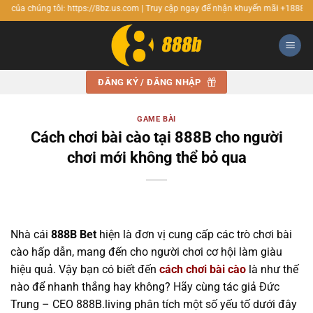
Bỏ
úng tôi: https://8bz.us.com | Truy cập ngay để nhận khuyến mãi +1888K Free.
qua
nội
dung
ĐĂNG KÝ / ĐĂNG NHẬP
GAME BÀI
Cách chơi bài cào tại 888B cho người
chơi mới không thể bỏ qua
Nhà cái
888B Bet
hiện là đơn vị cung cấp các trò chơi bài
cào hấp dẫn, mang đến cho người chơi cơ hội làm giàu
hiệu quả. Vậy bạn có biết đến
cách chơi bài cào
là như thế
nào để nhanh thắng hay không? Hãy cùng tác giả Đức
Trung – CEO 888B.living phân tích một số yếu tố dưới đây