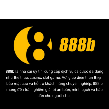
888b
là nhà cái uy tín, cung cấp dịch vụ cá cược đa dạng
như thể thao, casino, slot game. Với giao diện thân thiện,
bảo mật cao và hỗ trợ khách hàng chuyên nghiệp, 888 b
mang đến trải nghiệm giải trí an toàn, minh bạch và hấp
dẫn cho người chơi.