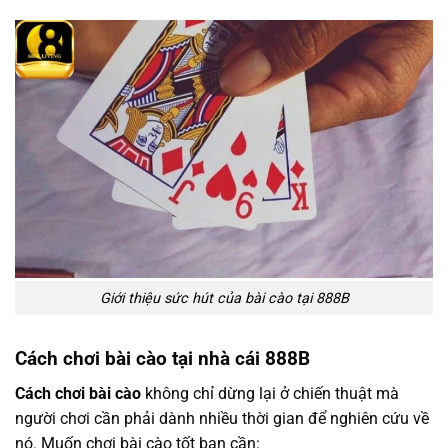
Giới thiệu sức hút của bài cào tại 888B
Cách chơi bài cào tại nhà cái 888B
Cách chơi bài cào
không chỉ dừng lại ở chiến thuật mà
người chơi cần phải dành nhiều thời gian để nghiên cứu về
nó. Muốn chơi bài cào tốt bạn cần: