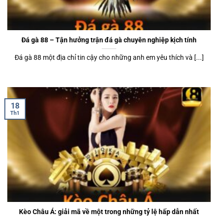
Đá gà 88 – Tận hưởng trận đá gà chuyên nghiệp kịch tính
Đá gà 88 một địa chỉ tin cậy cho những anh em yêu thích và [...]
18
Th1
Kèo Châu Á: giải mã về một trong những tỷ lệ hấp dẫn nhất