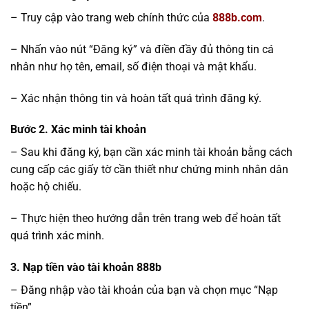
– Truy cập vào trang web chính thức của
888b.com
.
– Nhấn vào nút “Đăng ký” và điền đầy đủ thông tin cá
nhân như họ tên, email, số điện thoại và mật khẩu.
– Xác nhận thông tin và hoàn tất quá trình đăng ký.
Bước 2. Xác minh tài khoản
– Sau khi đăng ký, bạn cần xác minh tài khoản bằng cách
cung cấp các giấy tờ cần thiết như chứng minh nhân dân
hoặc hộ chiếu.
– Thực hiện theo hướng dẫn trên trang web để hoàn tất
quá trình xác minh.
3. Nạp tiền vào tài khoản 888b
– Đăng nhập vào tài khoản của bạn và chọn mục “Nạp
tiền”.