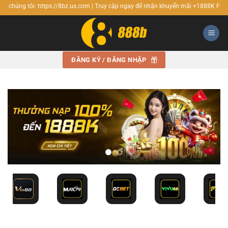
Bỏ
 https://8bz.us.com | Truy cập ngay để nhận khuyến mãi +1888K Free.
qua
nội
dung
ĐĂNG KÝ / ĐĂNG NHẬP