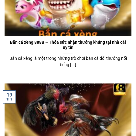
Bắn cá xèng 888B – Thỏa sức nhận thưởng khủng tại nhà cái
uy tín
Bắn cá xèng là một trong những trò chơi bắn cá đổi thưởng nổi
tiếng [...]
19
Th1