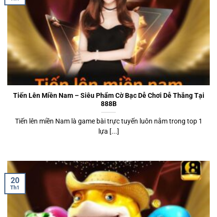
Tiến Lên Miền Nam – Siêu Phẩm Cờ Bạc Dễ Chơi Dễ Thắng Tại
888B
Tiến lên miền Nam là game bài trực tuyến luôn nằm trong top 1
lựa [...]
20
Th1