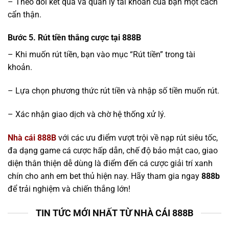
– Theo dõi kết quả và quản lý tài khoản của bạn một cách
cẩn thận.
Bước 5. Rút tiền thắng cược tại 888B
– Khi muốn rút tiền, bạn vào mục “Rút tiền” trong tài
khoản.
– Lựa chọn phương thức rút tiền và nhập số tiền muốn rút.
– Xác nhận giao dịch và chờ hệ thống xử lý.
Nhà cái 888B
với các ưu điểm vượt trội về nạp rút siêu tốc,
đa dạng game cá cược hấp dẫn, chế độ bảo mật cao, giao
diện thân thiện dễ dùng là điểm đến cá cược giải trí xanh
chín cho anh em bet thủ hiện nay. Hãy tham gia ngay
888b
để trải nghiệm và chiến thắng lớn!
TIN TỨC MỚI NHẤT TỪ NHÀ CÁI 888B