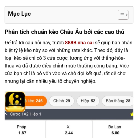
Mục Lục
Phân tích chuẩn kèo Châu Âu bởi các cao thủ
Để trả lời câu hỏi này, trước
888B nhà cái
sẽ giúp bạn phân
biệt tỷ lệ kèo này so với những rate khác. Theo đó, đây là
loại kèo sẽ chỉ có 3 cửa cược, tương ứng với thắng-hòa-
thua và đã được điều chỉnh mức thưởng công bằng. Việc
của bạn chỉ là bỏ vốn vào và chờ đợi kết quả, rất dễ chơi
nhưng lại cần nhiều yếu tố chuyên nghiệp.