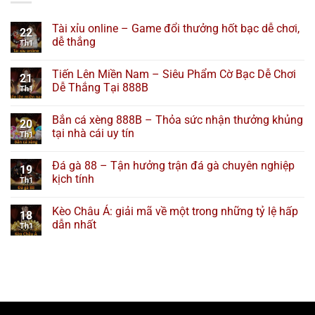
Tài xỉu online – Game đổi thưởng hốt bạc dễ chơi,
22
dễ thắng
Th1
Tiến Lên Miền Nam – Siêu Phẩm Cờ Bạc Dễ Chơi
21
Dễ Thắng Tại 888B
Th1
Bắn cá xèng 888B – Thỏa sức nhận thưởng khủng
20
tại nhà cái uy tín
Th1
Đá gà 88 – Tận hưởng trận đá gà chuyên nghiệp
19
kịch tính
Th1
Kèo Châu Á: giải mã về một trong những tỷ lệ hấp
18
dẫn nhất
Th1