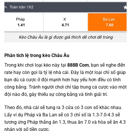
Kèo Châu Âu là gì được giả thích dễ chơi dễ trúng
Phân tích lệ trong kèo Châu Âu
Trong khi chơi loại kèo này tại
888B Com
, bạn sẽ nghe đến
rate hay còn gọi là tỷ lệ nhà cái. Đây là một loại chỉ số giúp
bạn dù cá cược ở đội mạnh hơn hay yếu hơn đều có tính
công bằng. Tránh người chơi chỉ tập trung cá cược vào một
đội nào đó, gây thiếu sự công bằng và tính giải trí.
Theo đó, nhà cái sẽ tung ra 3 cửa có 3 con số khác nhau.
Lấy ví dụ Pháp và Ba Lan sẽ có 3 chỉ số là 1.3-7.0-4.3 sẽ
tương ứng Pháp thắng ăn 1.3, thua ăn 7.0 và hòa sẽ ăn 4.3
nhân với số tiền cược.