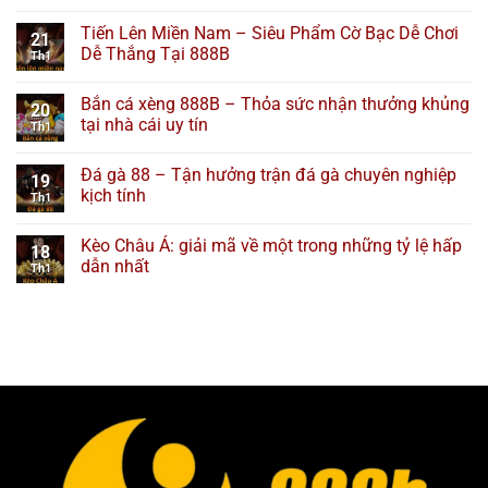
Tiến Lên Miền Nam – Siêu Phẩm Cờ Bạc Dễ Chơi
21
Dễ Thắng Tại 888B
Th1
Bắn cá xèng 888B – Thỏa sức nhận thưởng khủng
20
tại nhà cái uy tín
Th1
Đá gà 88 – Tận hưởng trận đá gà chuyên nghiệp
19
kịch tính
Th1
Kèo Châu Á: giải mã về một trong những tỷ lệ hấp
18
dẫn nhất
Th1