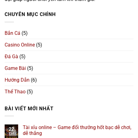
CHUYÊN MỤC CHÍNH
Bắn Cá
(5)
Casino Online
(5)
Đá Gà
(5)
Game Bài
(5)
Hướng Dẫn
(6)
Thể Thao
(5)
BÀI VIẾT MỚI NHẤT
Tài xỉu online – Game đổi thưởng hốt bạc dễ chơi,
22
dễ thắng
Th1