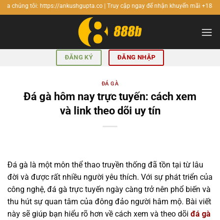
Bỏ
g tôi: https://ankushgupta.co | Truy cập ngay để nhận khuyến mãi +1888K Free.
qua
nội
dung
ĐĂNG KÝ
ĐĂNG NHẬP
ĐÁ GÀ
Đá gà hôm nay trực tuyến: cách xem
và link theo dõi uy tín
Đá gà là một môn thể thao truyền thống đã tồn tại từ lâu
đời và được rất nhiều người yêu thích. Với sự phát triển của
công nghệ, đá gà trực tuyến ngày càng trở nên phổ biến và
thu hút sự quan tâm của đông đảo người hâm mộ. Bài viết
này sẽ giúp bạn hiểu rõ hơn về cách xem và theo dõi
đá gà