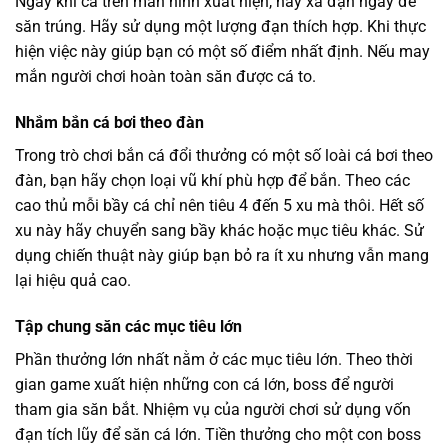
Ngay khi cá trên màn hình xuất hiện, hãy xả đạn ngay để
săn trúng. Hãy sử dụng một lượng đạn thích hợp. Khi thực
hiện việc này giúp bạn có một số điểm nhất định. Nếu may
mắn người chơi hoàn toàn săn được cá to.
Nhắm bắn cá bơi theo đàn
Trong trò chơi bắn cá đổi thưởng có một số loài cá bơi theo
đàn, bạn hãy chọn loại vũ khí phù hợp để bắn. Theo các
cao thủ mỗi bầy cá chỉ nên tiêu 4 đến 5 xu mà thôi. Hết số
xu này hãy chuyển sang bầy khác hoặc mục tiêu khác. Sử
dụng chiến thuật này giúp bạn bỏ ra ít xu nhưng vẫn mang
lại hiệu quả cao.
Tập chung săn các mục tiêu lớn
Phần thưởng lớn nhất nằm ở các mục tiêu lớn. Theo thời
gian game xuất hiện những con cá lớn, boss để người
tham gia săn bắt. Nhiệm vụ của người chơi sử dụng vốn
đạn tích lũy để săn cá lớn. Tiền thưởng cho một con boss