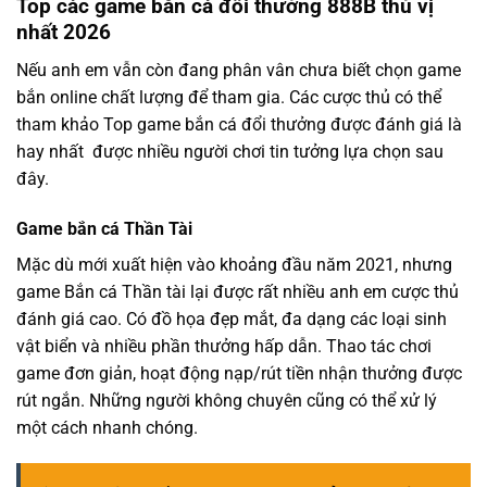
Top các game bắn cá đổi thưởng 888B thú vị
nhất 2026
Nếu anh em vẫn còn đang phân vân chưa biết chọn game
bắn online chất lượng để tham gia. Các cược thủ có thể
tham khảo Top game bắn cá đổi thưởng được đánh giá là
hay nhất được nhiều người chơi tin tưởng lựa chọn sau
đây.
Game bắn cá Thần Tài
Mặc dù mới xuất hiện vào khoảng đầu năm 2021, nhưng
game Bắn cá Thần tài lại được rất nhiều anh em cược thủ
đánh giá cao. Có đồ họa đẹp mắt, đa dạng các loại sinh
vật biển và nhiều phần thưởng hấp dẫn. Thao tác chơi
game đơn giản, hoạt động nạp/rút tiền nhận thưởng được
rút ngắn. Những người không chuyên cũng có thể xử lý
một cách nhanh chóng.