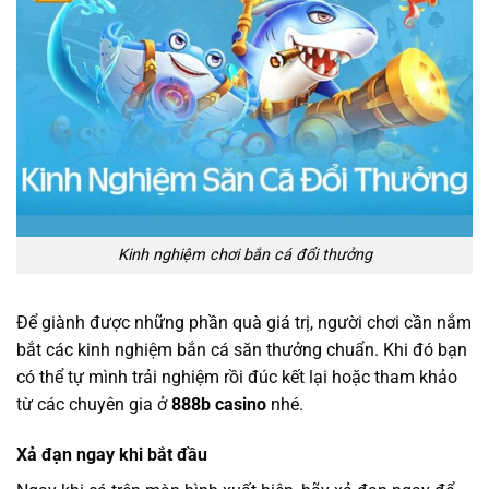
Kinh nghiệm chơi bắn cá đổi thưởng
Để giành được những phần quà giá trị, người chơi cần nắm
bắt các kinh nghiệm bắn cá săn thưởng chuẩn. Khi đó bạn
có thể tự mình trải nghiệm rồi đúc kết lại hoặc tham khảo
từ các chuyên gia ở
888b casino
nhé.
Xả đạn ngay khi bắt đầu