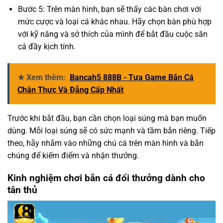
Bước 5: Trên màn hình, bạn sẽ thấy các bàn chơi với
mức cược và loại cá khác nhau. Hãy chọn bàn phù hợp
với kỹ năng và sở thích của mình để bắt đầu cuộc săn
cá đầy kịch tính.
★ Xem thêm:
Bancah5 888B - Tựa Game Bắn Cá
Chân Thực Và Đẳng Cấp Nhất
Trước khi bắt đầu, bạn cần chọn loại súng mà bạn muốn
dùng. Mỗi loại súng sẽ có sức mạnh và tầm bắn riêng. Tiếp
theo, hãy nhắm vào những chú cá trên màn hình và bắn
chúng để kiếm điểm và nhận thưởng.
Kinh nghiệm chơi bắn cá đổi thưởng dành cho
tân thủ